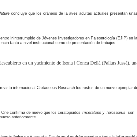
ature
concluye que los cráneos de la aves adultas actuales presentan unas
tro ininterrumpido de Jóvenes Investigadores en Paleontología (EJIP) en la
cia tanto a nivel institucional como de presentación de trabajos.
escubierto en un yacimiento de Isona i Conca Dellà (Pallars Jussà), un
 revista internacional
Cretaceous Research
los restos de un nuevo ejemplar d
os One confirma de nuevo que los ceratopsidos
Triceratops
y
Torosaurus
, son 
pueso anteriormente.