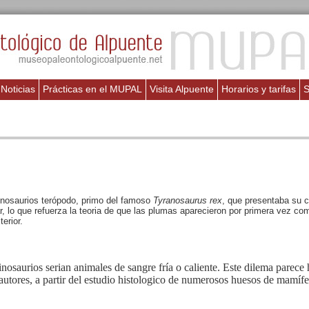
Noticias
Prácticas en el MUPAL
Visita Alpuente
Horarios y tarifas
S
inosaurios terópodo, primo del famoso
Tyranosaurus rex
, que presentaba su c
r, lo que refuerza la teoria de que las plumas aparecieron por primera vez c
erior.
nosaurios serian animales de sangre fría o caliente. Este dilema parece 
 autores, a partir del estudio histologico de numerosos huesos de mamíf