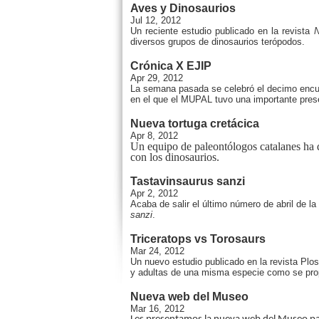
Aves y Dinosaurios
Jul 12, 2012
Un reciente estudio publicado en la revista
N
diversos grupos de dinosaurios terópodos.
Crónica X EJIP
Apr 29, 2012
La semana pasada se celebró el decimo encuen
en el que el MUPAL tuvo una importante presen
Nueva tortuga cretácica
Apr 8, 2012
Un equipo de paleontólogos catalanes ha d
con los dinosaurios.
Tastavinsaurus sanzi
Apr 2, 2012
Acaba de salir el último número de abril de la
sanzi
.
Triceratops vs Torosaurs
Mar 24, 2012
Un nuevo estudio publicado en la revista Pl
y adultas de una misma especie como se pro
Nueva web del Museo
Mar 16, 2012