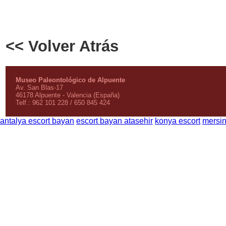
<< Volver Atrás
Museo Paleontológico de Alpuente
Av. San Blas-17
46178 Alpuente - Valencia (España)
Telf.: 962 101 228 / 650 845 424
antalya escort bayan
escort bayan atasehir
konya escort
mersin